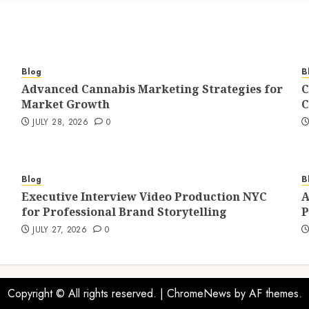
Blog
B
Advanced Cannabis Marketing Strategies for
C
Market Growth
C
JULY 28, 2026
0
Blog
B
Executive Interview Video Production NYC
A
for Professional Brand Storytelling
P
JULY 27, 2026
0
Copyright © All rights reserved.
|
ChromeNews
by AF themes.