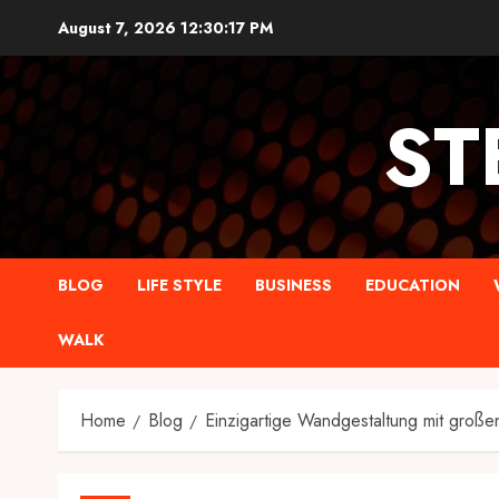
Skip
August 7, 2026
12:30:18 PM
to
content
ST
BLOG
LIFE STYLE
BUSINESS
EDUCATION
WALK
Home
Blog
Einzigartige Wandgestaltung mit groß