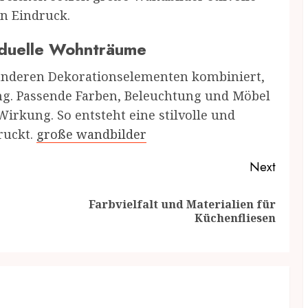
n Eindruck.
viduelle Wohnträume
anderen Dekorationselementen kombiniert,
g. Passende Farben, Beleuchtung und Möbel
irkung. So entsteht eine stilvolle und
ruckt.
große wandbilder
Next
Farbvielfalt und Materialien für
Previous
Next
Küchenfliesen
post:
post: