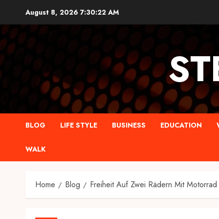
Skip
August 8, 2026
7:30:22 AM
to
content
ST
BLOG
LIFE STYLE
BUSINESS
EDUCATION
WALK
Home
Blog
Freiheit Auf Zwei Rädern Mit Motorra