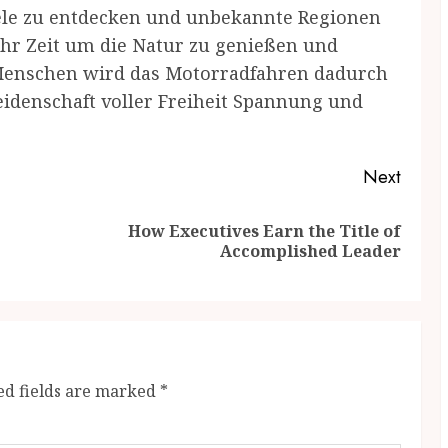
ele zu entdecken und unbekannte Regionen
mehr Zeit um die Natur zu genießen und
e Menschen wird das Motorradfahren dadurch
eidenschaft voller Freiheit Spannung und
Next
How Executives Earn the Title of
Previous
Next
Accomplished Leader
post:
post:
ed fields are marked
*